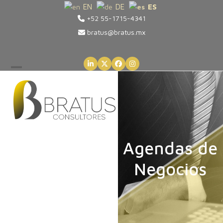
Skip
EN
DE
ES
+52 55-1715-4341
to
content
bratus@bratus.mx
LinkedIn
Twitter
Facebook
Instagram
Open
Close
mobile
mobile
menu
menu
Agendas de
Negocios