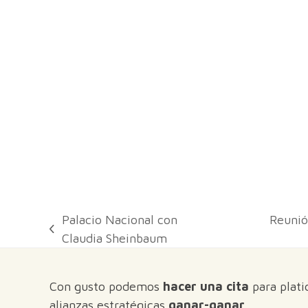
Palacio Nacional con
Reunió
previous
next
Claudia Sheinbaum
post:
post:
Con gusto podemos
hacer una cita
para plati
alianzas estratégicas
ganar-ganar
.