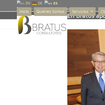
Skip
EN
DE
ES
+52 55-1715-4341
bratus@bratus.mx
to
Inicio
Quiénes Somos
Servicios
Cl
En Bratus apo
content