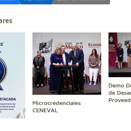
ares
Demo Da
de Desar
Proveed
Microcredenciales
CENEVAL