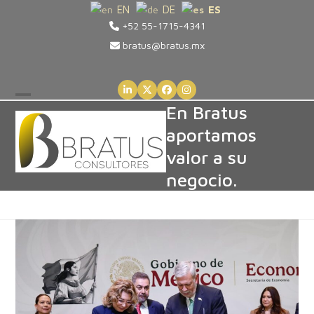
Skip
EN
DE
ES
+52 55-1715-4341
to
content
bratus@bratus.mx
LinkedIn
Twitter
Facebook
Instagram
Open
Close
En Bratus
aportamos
mobile
mobile
valor a su
menu
menu
negocio.