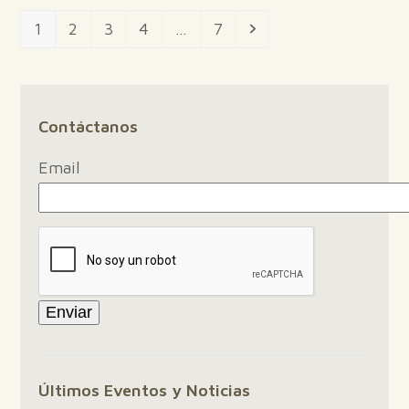
Page
Page
Page
Page
Page
Siguiente
1
2
3
4
…
7
Contáctanos
Email
Últimos Eventos y Noticias