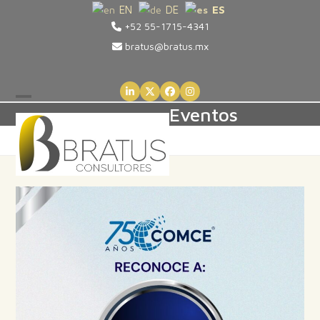
Skip
EN
DE
ES
+52 55-1715-4341
to
content
bratus@bratus.mx
LinkedIn
Twitter
Facebook
Instagram
Open
Close
Eventos
mobile
mobile
menu
menu