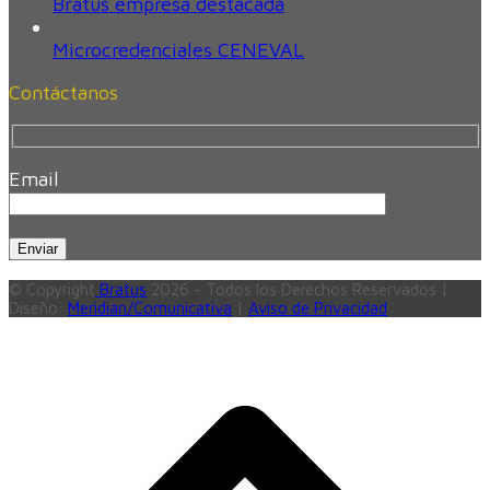
Bratus empresa destacada
Microcredenciales CENEVAL
Contáctanos
Email
© Copyright
Bratus
2026 - Todos los Derechos Reservados |
Diseño:
Meridian/Comunicativa
|
Aviso de Privacidad