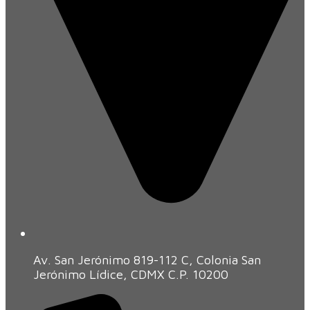
Av. San Jerónimo 819-112 C, Colonia San
Jerónimo Lídice, CDMX C.P. 10200