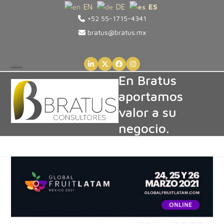
Skip
EN
DE
ES
+52 55-1715-4341
to
content
bratus@bratus.mx
LinkedIn
Twitter
Facebook
Instagram
Open
Close
En Bratus
aportamos
mobile
mobile
valor a su
menu
menu
negocio.