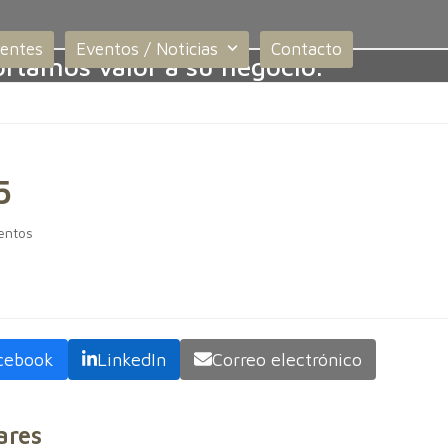
ientes
Eventos / Noticias
Contacto
rtamos valor a su negocio.
5
entos
cebook
LinkedIn
Correo electrónico
ares