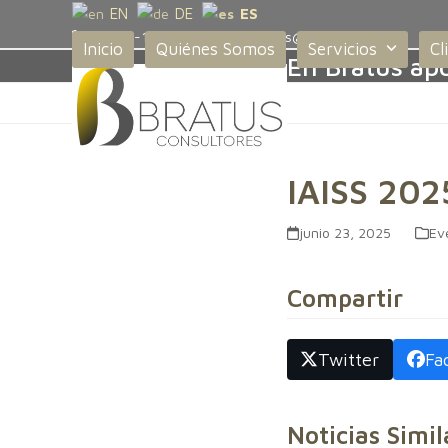
Skip
EN
DE
ES
+52 55-1715-4341
bratus@bratus.mx
to
Inicio
Quiénes Somos
Servicios
Cl
En Bratus apo
content
IAISS 202
junio 23, 2025
Ev
Compartir
Twitter
Fa
Noticias Simil