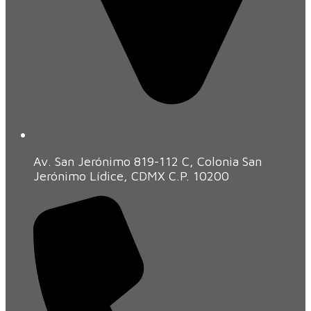
Av. San Jerónimo 819-112 C, Colonia San
Jerónimo Lídice, CDMX C.P. 10200