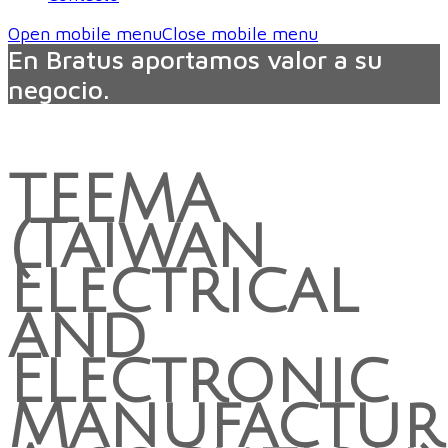
Open mobile menu
Close mobile menu
En Bratus aportamos valor a su
negocio.
TEEMA
(Taiwan
Electrical
and
Electronic
Manufacture